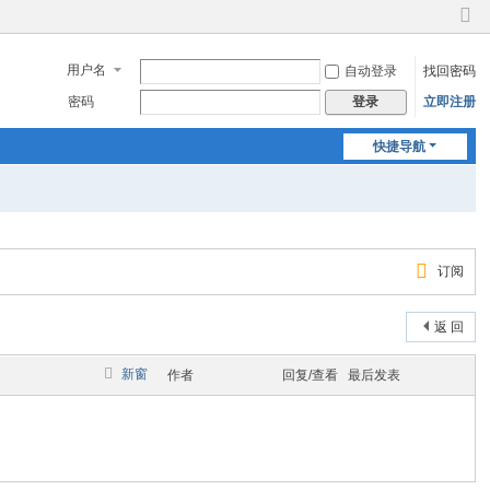
切
换
用户名
自动登录
找回密码
到
窄
密码
立即注册
登录
版
快捷导航
订阅
返 回
新窗
作者
回复/查看
最后发表