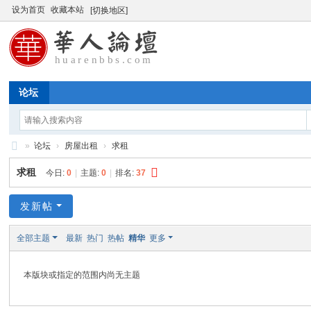
设为首页
收藏本站
[切换地区]
论坛
»
论坛
›
房屋出租
›
求租
华
求租
今日:
0
|
主题:
0
|
排名:
37
人
论
发新帖
坛
全部主题
最新
热门
热帖
精华
更多
本版块或指定的范围内尚无主题